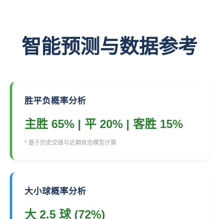
智能预测与数据参考
胜平负概率分析
主胜 65% | 平 20% | 客胜 15%
* 基于历史交锋与近期状态模型计算
大小球概率分析
大 2.5 球 (72%)