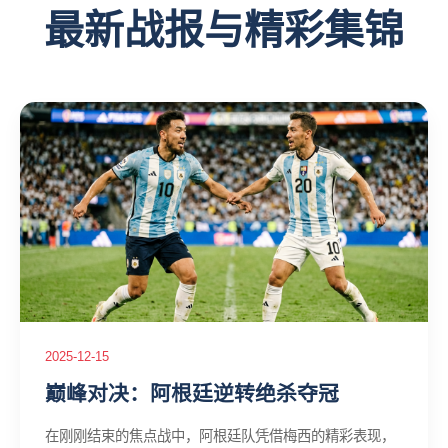
最新战报与精彩集锦
2025-12-15
巅峰对决：阿根廷逆转绝杀夺冠
在刚刚结束的焦点战中，阿根廷队凭借梅西的精彩表现，