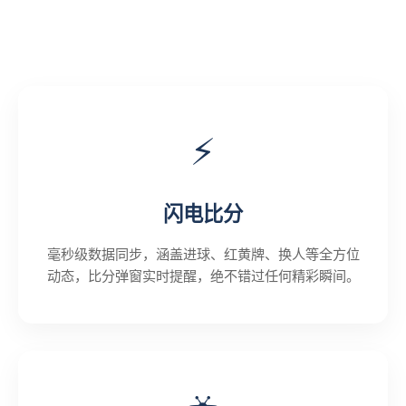
⚡
闪电比分
毫秒级数据同步，涵盖进球、红黄牌、换人等全方位
动态，比分弹窗实时提醒，绝不错过任何精彩瞬间。