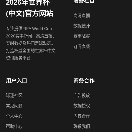
服务栏目
2026年世界杯
(中文)官方网站
高清直播
数据统计
专注提供FIFA World Cup
2026赛事新闻、高清直播、
赛事战报
实时数据及热门足球动态。
订阅套餐
打造权威全面的世界杯中文
资讯服务平台。
用户入口
商务合作
球迷社区
广告投放
常见问题
数据授权
个人中心
内容合作
帮助中心
联系我们