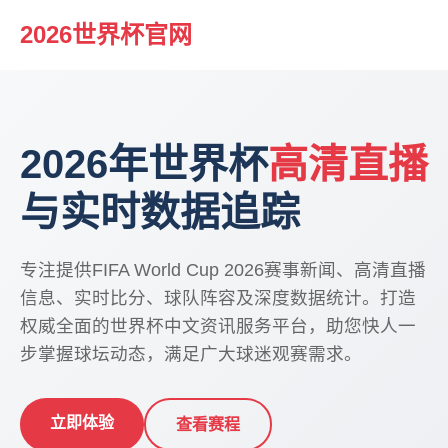
2026世界杯官网
2026年世界杯
高清直播
与实时数据追踪
专注提供FIFA World Cup 2026赛事新闻、高清直播
信息、实时比分、球队阵容及深度数据统计。打造
权威全面的世界杯中文资讯服务平台，助您快人一
步掌握球坛动态，满足广大球迷观赛需求。
立即体验
查看赛程