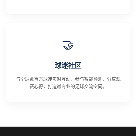
🤝
球迷社区
与全球数百万球迷实时互动，参与智能预测，分享观
赛心得，打造最专业的足球交流空间。