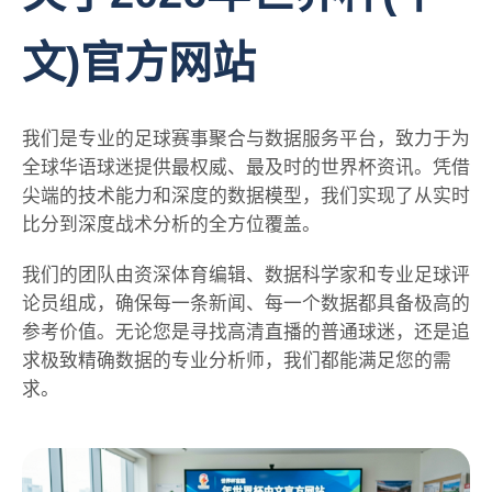
文)官方网站
我们是专业的足球赛事聚合与数据服务平台，致力于为
全球华语球迷提供最权威、最及时的世界杯资讯。凭借
尖端的技术能力和深度的数据模型，我们实现了从实时
比分到深度战术分析的全方位覆盖。
我们的团队由资深体育编辑、数据科学家和专业足球评
论员组成，确保每一条新闻、每一个数据都具备极高的
参考价值。无论您是寻找高清直播的普通球迷，还是追
求极致精确数据的专业分析师，我们都能满足您的需
求。