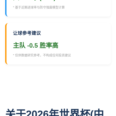
* 基于近期进球率与防守强度模型计算
让球参考建议
主队 -0.5 胜率高
* 仅供数据研究参考，不构成任何投资建议
关于2026年世界杯(中