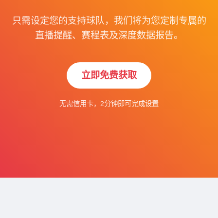
只需设定您的支持球队，我们将为您定制专属的
直播提醒、赛程表及深度数据报告。
立即免费获取
无需信用卡，2分钟即可完成设置