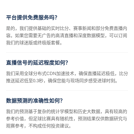
平台提供免费服务吗？
是的，我们提供基础的实时比分、赛事新闻和部分免费直播内
容。如果您需要无广告的高清直播和深度数据模型，可以订阅
我们的球迷版或终极版套餐。
直播信号的延迟程度如何？
我们采用全球分布式CDN加速技术，确保直播延迟极低，比分
推送延迟低至0.3秒，确保您能与现场同步感受进球时刻。
数据预测的准确性如何？
我们的预测基于复杂的统计学模型和历史大数据，具有较高的
参考价值，但足球比赛具有随机性，预测结果仅供数据研究与
观赛参考，不构成任何投资建议。