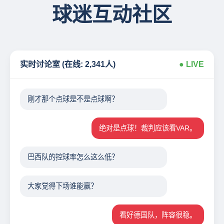
球迷互动社区
实时讨论室 (在线: 2,341人)
● LIVE
刚才那个点球是不是点球啊？
绝对是点球！裁判应该看VAR。
巴西队的控球率怎么这么低？
大家觉得下场谁能赢？
看好德国队，阵容很稳。