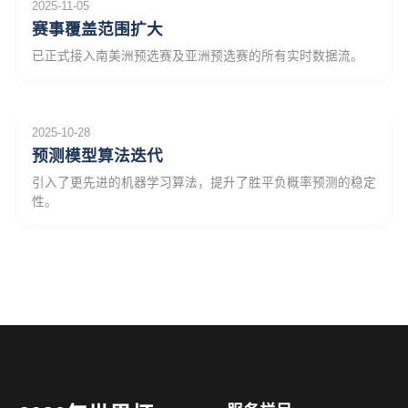
2025-11-05
赛事覆盖范围扩大
已正式接入南美洲预选赛及亚洲预选赛的所有实时数据流。
2025-10-28
预测模型算法迭代
引入了更先进的机器学习算法，提升了胜平负概率预测的稳定
性。