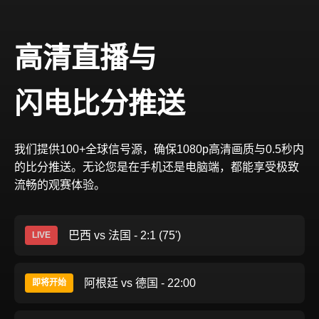
高清直播与
闪电比分推送
我们提供100+全球信号源，确保1080p高清画质与0.5秒内
的比分推送。无论您是在手机还是电脑端，都能享受极致
流畅的观赛体验。
巴西 vs 法国 - 2:1 (75')
LIVE
阿根廷 vs 德国 - 22:00
即将开始