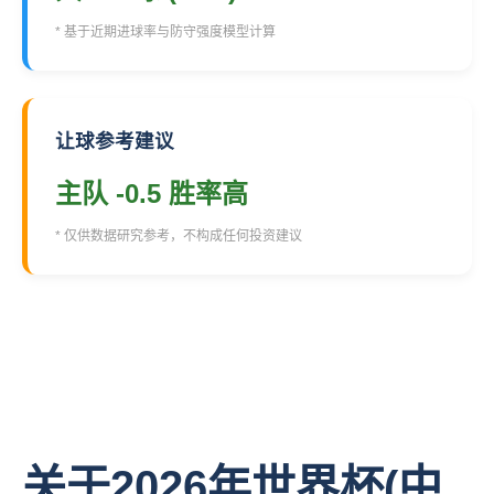
* 基于近期进球率与防守强度模型计算
让球参考建议
主队 -0.5 胜率高
* 仅供数据研究参考，不构成任何投资建议
关于2026年世界杯(中