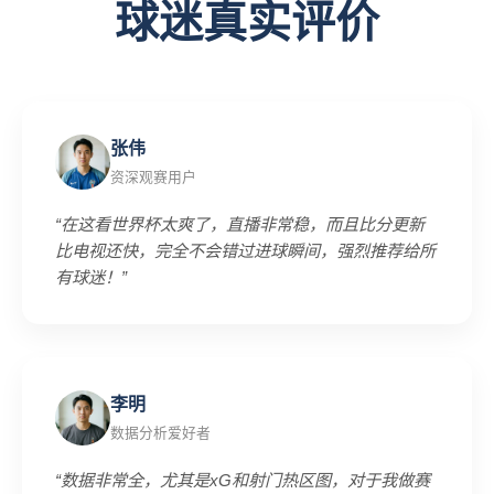
球迷真实评价
张伟
资深观赛用户
“在这看世界杯太爽了，直播非常稳，而且比分更新
比电视还快，完全不会错过进球瞬间，强烈推荐给所
有球迷！”
李明
数据分析爱好者
“数据非常全，尤其是xG和射门热区图，对于我做赛