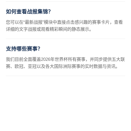
如何查看战报集锦？
您可以在“最新战报”模块中直接点击感兴趣的赛事卡片，查看
详细的文字战报或观看精彩瞬间的静态展示。
支持哪些赛事？
我们目前全面覆盖2026年世界杯所有赛事，并同步提供五大联
赛、欧冠、亚冠以及各大国际洲际赛事的实时数据与资讯。