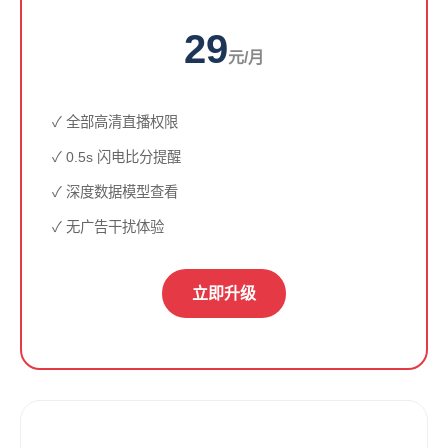
29
元/月
✓ 全部高清直播权限
✓ 0.5s 闪电比分提醒
✓ 深度数据模型查看
✓ 无广告干扰体验
立即升级