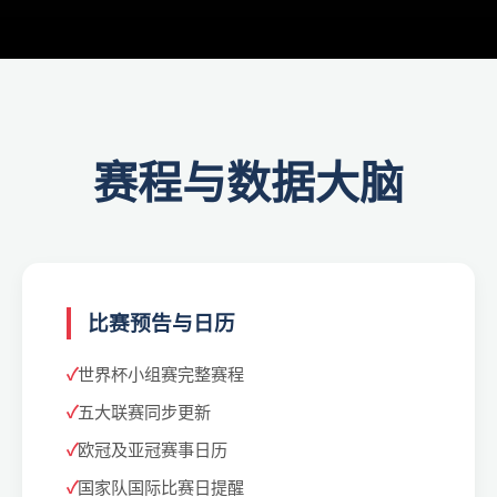
赛程与数据大脑
比赛预告与日历
世界杯小组赛完整赛程
五大联赛同步更新
欧冠及亚冠赛事日历
国家队国际比赛日提醒