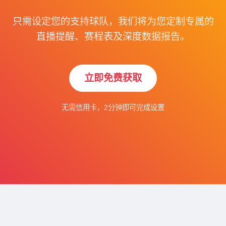
只需设定您的支持球队，我们将为您定制专属的
直播提醒、赛程表及深度数据报告。
立即免费获取
无需信用卡，2分钟即可完成设置