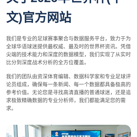
文)官方网站
我们是专业的足球赛事聚合与数据服务平台，致力于为
全球华语球迷提供最权威、最及时的世界杯资讯。凭借
尖端的技术能力和深度的数据模型，我们实现了从实时
比分到深度战术分析的全方位覆盖。
我们的团队由资深体育编辑、数据科学家和专业足球评
论员组成，确保每一条新闻、每一个数据都具备极高的
参考价值。无论您是寻找高清直播的普通球迷，还是追
求极致精确数据的专业分析师，我们都能满足您的需
求。