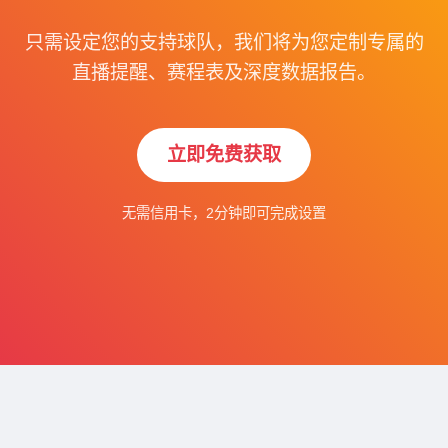
只需设定您的支持球队，我们将为您定制专属的
直播提醒、赛程表及深度数据报告。
立即免费获取
无需信用卡，2分钟即可完成设置