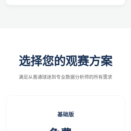
选择您的观赛方案
满足从普通球迷到专业数据分析师的所有需求
基础版