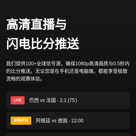
高清直播与
闪电比分推送
我们提供100+全球信号源，确保1080p高清画质与0.5秒内
的比分推送。无论您是在手机还是电脑端，都能享受极致
流畅的观赛体验。
巴西 vs 法国 - 2:1 (75')
LIVE
阿根廷 vs 德国 - 22:00
即将开始