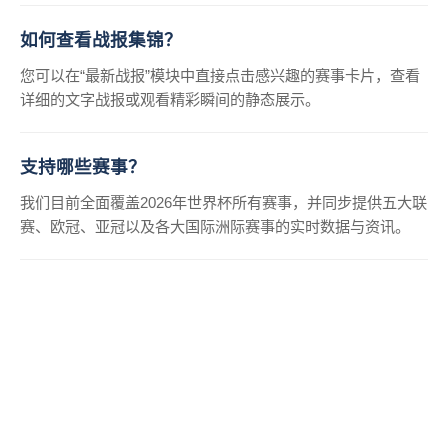
如何查看战报集锦？
您可以在“最新战报”模块中直接点击感兴趣的赛事卡片，查看
详细的文字战报或观看精彩瞬间的静态展示。
支持哪些赛事？
我们目前全面覆盖2026年世界杯所有赛事，并同步提供五大联
赛、欧冠、亚冠以及各大国际洲际赛事的实时数据与资讯。