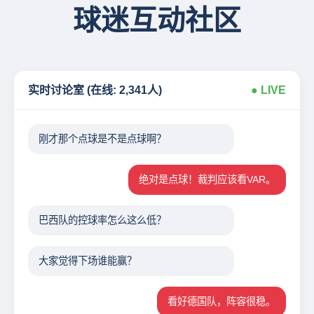
球迷互动社区
实时讨论室 (在线: 2,341人)
● LIVE
刚才那个点球是不是点球啊？
绝对是点球！裁判应该看VAR。
巴西队的控球率怎么这么低？
大家觉得下场谁能赢？
看好德国队，阵容很稳。