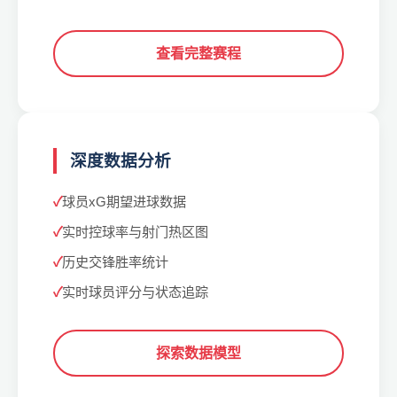
查看完整赛程
深度数据分析
球员xG期望进球数据
实时控球率与射门热区图
历史交锋胜率统计
实时球员评分与状态追踪
探索数据模型