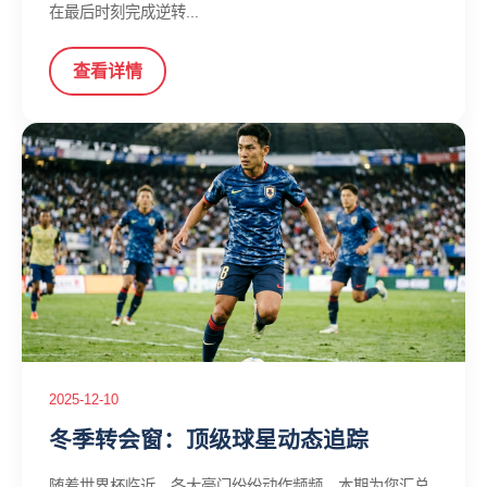
在最后时刻完成逆转...
查看详情
2025-12-10
冬季转会窗：顶级球星动态追踪
随着世界杯临近，各大豪门纷纷动作频频，本期为您汇总