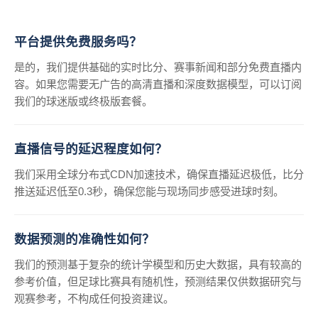
平台提供免费服务吗？
是的，我们提供基础的实时比分、赛事新闻和部分免费直播内
容。如果您需要无广告的高清直播和深度数据模型，可以订阅
我们的球迷版或终极版套餐。
直播信号的延迟程度如何？
我们采用全球分布式CDN加速技术，确保直播延迟极低，比分
推送延迟低至0.3秒，确保您能与现场同步感受进球时刻。
数据预测的准确性如何？
我们的预测基于复杂的统计学模型和历史大数据，具有较高的
参考价值，但足球比赛具有随机性，预测结果仅供数据研究与
观赛参考，不构成任何投资建议。