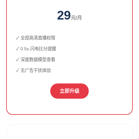
29
元/月
✓ 全部高清直播权限
✓ 0.5s 闪电比分提醒
✓ 深度数据模型查看
✓ 无广告干扰体验
立即升级