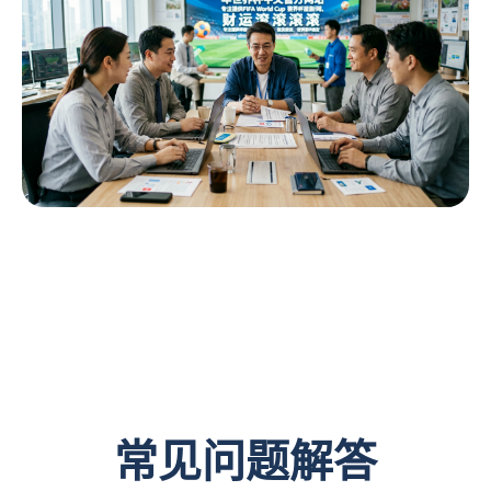
常见问题解答