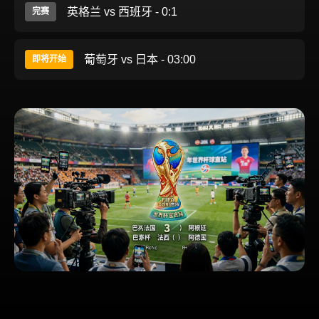
英格兰 vs 西班牙 - 0:1
完赛
葡萄牙 vs 日本 - 03:00
即将开始