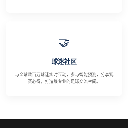
🤝
球迷社区
与全球数百万球迷实时互动，参与智能预测，分享观
赛心得，打造最专业的足球交流空间。