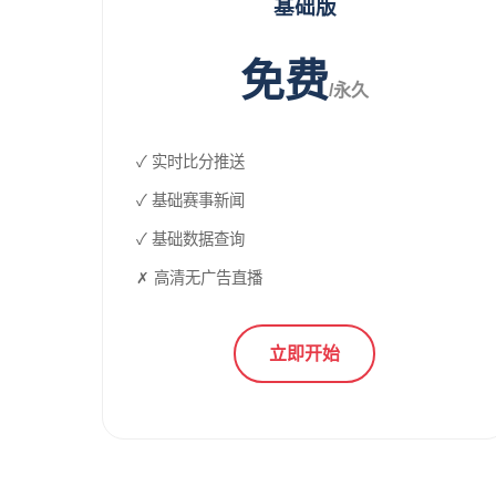
基础版
免费
/永久
✓ 实时比分推送
✓ 基础赛事新闻
✓ 基础数据查询
✗ 高清无广告直播
立即开始