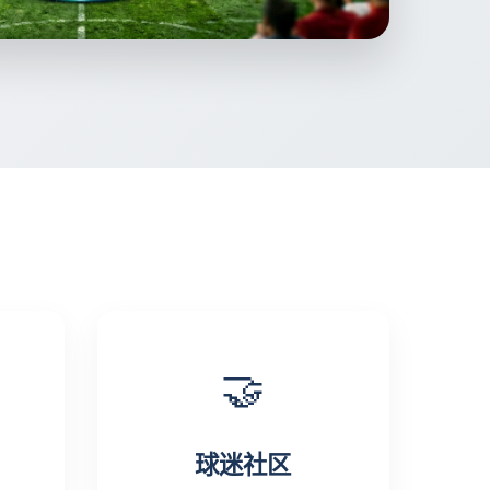
🤝
球迷社区