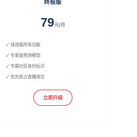
终极版
79
元/月
✓ 球迷版所有功能
✓ 专家级预测模型
✓ 专属社区身份标识
✓ 优先抢占直播席位
立即升级