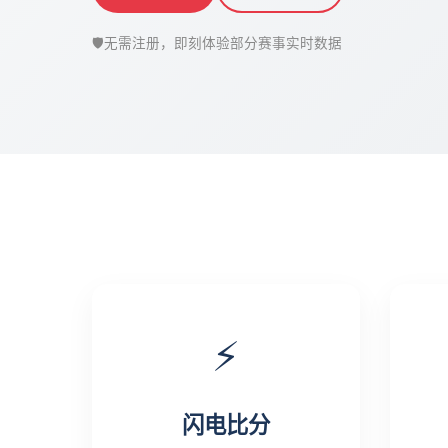
🛡️
无需注册，即刻体验部分赛事实时数据
⚡
闪电比分