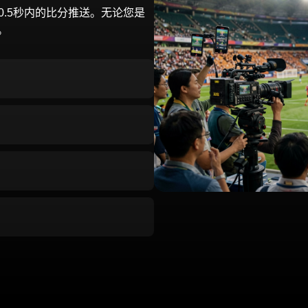
与0.5秒内的比分推送。无论您是
。