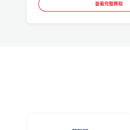
查看完整赛程